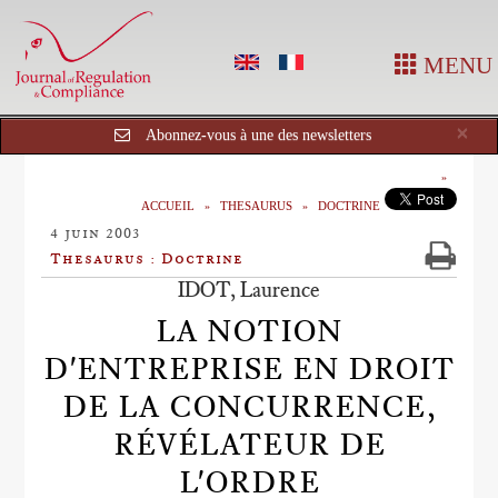
MENU
Cl
×
Abonnez-vous à une des newsletters
ACCUEIL
THESAURUS
DOCTRINE
4 juin 2003
Thesaurus : Doctrine
IDOT, Laurence
LA NOTION
D'ENTREPRISE EN DROIT
DE LA CONCURRENCE,
RÉVÉLATEUR DE
L'ORDRE