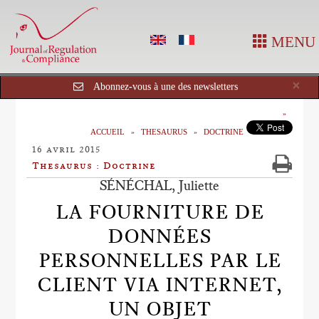
MENU
Cl
×
Abonnez-vous à une des newsletters
ACCUEIL
THESAURUS
DOCTRINE
16 avril 2015
Thesaurus : Doctrine
SÉNÉCHAL, Juliette
LA FOURNITURE DE
DONNÉES
PERSONNELLES PAR LE
CLIENT VIA INTERNET,
UN OBJET