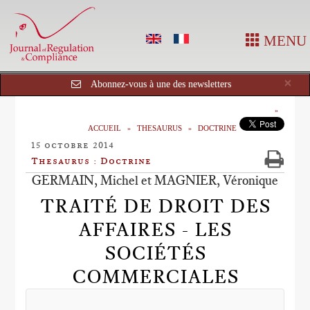
MENU
Cl
×
Abonnez-vous à une des newsletters
ACCUEIL
THESAURUS
DOCTRINE
15 octobre 2014
Thesaurus : Doctrine
GERMAIN, Michel et MAGNIER, Véronique
TRAITÉ DE DROIT DES
AFFAIRES - LES
SOCIÉTÉS
COMMERCIALES