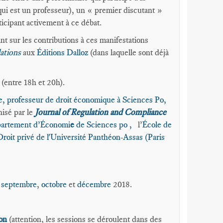
ui est un professeur), un « premier discutant »
ticipant activement à ce débat.
nt sur les contributions à ces manifestations
ations
aux
Éditions Dalloz
(dans laquelle sont déjà
 (entre 18h et 20h).
 professeur de droit économique à Sciences Po,
anisé par le
Journal of Regulation and Compliance
artement d’Économi
e
de Sciences po ,
l’
École de
Droit privé de l'Université Panthéon-Assas (Paris
,
septembre
,
octobre
et
décembre
2018.
ion
(attention, les sessions se déroulent dans des