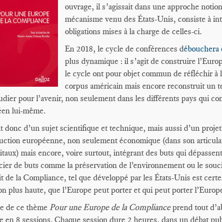
ouvrage, il s’agissait dans une approche noti
mécanisme venu des États-Unis, consiste à int
obligations mises à la charge de celles-ci.
En 2018, le cycle de conférences d
ébouchera 
plus dynamique : il s’agit de construire l’Eu
le cycle ont pour objet commun de réfléchir à 
corpus américain mais encore reconstruit un te
tudier pour l’avenir, non seulement dans les différents pays qui c
éen lui-même.
git donc d’un sujet scientifique et technique, mais aussi d’un projet
uction européenne, non seulement économique (dans son articulat
itaux) mais encore, voire surtout, intégrant des buts qui dépassent
cier de buts comme la préservation de l’environnement ou le souci 
it de la Compliance, tel que développé par les États-Unis est cer
on plus haute, que l’Europe peut porter et qui peut porter l’Europ
de de ce thème
Pour une Europe de la Compliance
prend tout d’a
e en 8 sessions. Chaque session dure 2 heures, dans un débat publi