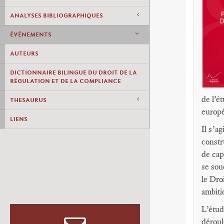
ANALYSES BIBLIOGRAPHIQUES
ÉVÉNEMENTS
AUTEURS
DICTIONNAIRE BILINGUE DU DROIT DE LA
RÉGULATION ET DE LA COMPLIANCE
de l’é
THESAURUS
europ
LIENS
Il s’a
constr
de cap
se sou
le Dro
ambiti
L’étu
déroul