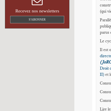
constr
Recevez nos newsletters
(qui v
Parall
S'ABONNER
publiq
parus 
Le cyc
Il est
direct
(JoRC
Droit 
II)
et 
Consul
Consul
Consu
Lire l