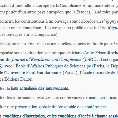
uction d’une telle « Europe de la Compliance », un modérateur (q
ient plutôt d’un autre pays européen que la France), l’auditoire par
èlement, les contributions à un ouvrage sont élaborées en s’appuya
ues et en les complétant. L’ouvrage sera publié dans la série
Régul
des ouvrages sur la Compliance).
le s'appuie sur des sessions mensuelles, situées en fin de journée
 organisé sous la direction scientifique de
Marie-Anne Frison-Roche,
eur du
Journal of Regulation and Compliance (JoRC)
. Il est org
)
avec l’
École d’Affaires Publiques de Sciences po (Paris)
, le
Dép
de l'Université Panthéon-Sorbonne (Paris I)
, l’
École doctorale de 
les
Éditions Dalloz.
ter la
liste actualisée des
intervenants
.
ter les informations relatives aux conférences de
mars
,
avril
,
mai
lter une
présentation globale de l'ensemble des conférences.
es
conditions d'inscription, et les conditions d'accès à chaque sess