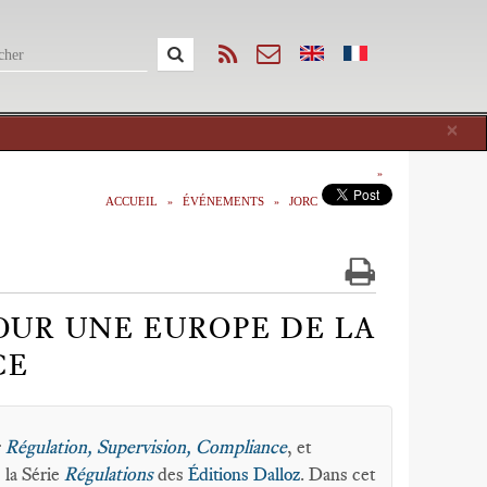
Cl
×
ACCUEIL
ÉVÉNEMENTS
JORC
POUR UNE EUROPE DE LA
CE
r
Régulation, Supervision, Compliance
, et
 la Série
Régulations
des
Éditions Dalloz
. Dans cet