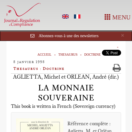
MENU
Cl
×
Abonnez-vous à une des newsletters
ACCUEIL
THESAURUS
DOCTRINE
8 janvier 1998
Thesaurus : Doctrine
AGLIETTA, Michel et ORLEAN, André (dir.)
LA MONNAIE
SOUVERAINE
This book is written in French (Sovereign currency)
Référence complète :
Aglietta, M. et Orléan,