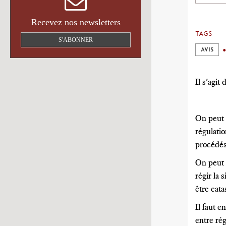
Recevez nos newsletters
TAGS
S'ABONNER
AVIS
Il s'agit
On peut l
régulatio
procédés 
On peut a
régir la 
être cata
Il faut e
entre rég