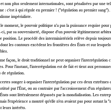
 et non plus seulement internationales, sont pénalisées par une tell
e : c'est à qui régule en premier ! ("régulation au premier sang"). A
ralisme impérialiste.
le moment, le pouvoir politique n'a pas la puissance requise pour 
-ci, par sa souveraineté, dispose d'un pouvoir légitimement arbitrai
ce position. Le procédé des interministériels relève depuis toujou
ont les contours excèdent les frontières des États et sur lesquels 
bles.
e façon, le droit traditionnel ne peut organiser l'interrégulation 
. Pour l'instant, l'interrégulation est de fait et tient aux person
 de régulation.
certes songer à organiser l'interrégulation par ces deux extrêmes 
stitué par l'État, ou au contraire par l'accroissement d'un régula
États sont littéralement dépassés par la mondialisation. Les entrepri
mais l'expérience a montré qu'elle n'en avaient pas pour autant la "m
 leurs intérêts.