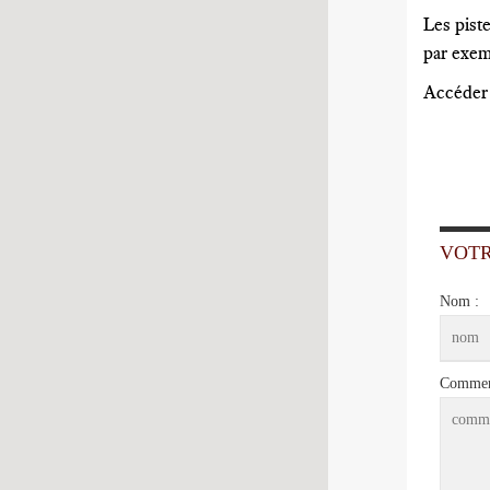
Les pist
par exem
Accéder à
VOT
Nom :
Comment