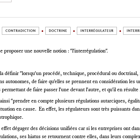
CONTRADICTION
DOCTRINE
INTERRÉGULATEUR
INTERR
 de proposer une nouvelle notion : "l'interrégulation".
a définir "lorsqu'un procédé, technique, procédural ou doctrinal, 
ns autonomes, de faire qu'elles se prennent en considération les u
permettant de faire passer l'une devant l'autre, et qu'il en résult
insi "prendre en compte plusieurs régulations autarciques, égalita
situation en cause. En effet, les régulateurs sont très puissants da
strophique.
n effet dégager des décisions unifiées car si les entreprises ont d
ulations, ses hiatus se retournent contre elles, dans leurs complex