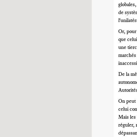
globales,
de systèm
l'unilaté
Or, pour 
que celui
une tier
marchés d
inaccessi
De la mêm
autonomes
Autorités
On peut 
celui con
Mais les 
réguler, 
dépassant