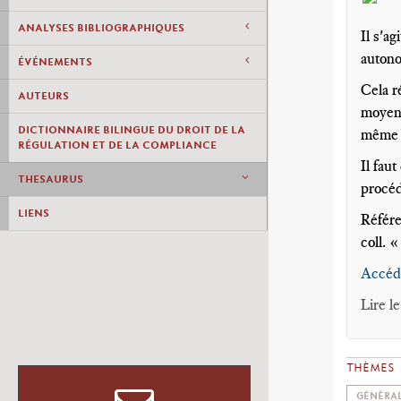
ANALYSES BIBLIOGRAPHIQUES
Il s'a
autono
ÉVÉNEMENTS
Cela r
AUTEURS
moyens
DICTIONNAIRE BILINGUE DU DROIT DE LA
même f
RÉGULATION ET DE LA COMPLIANCE
Il fau
THESAURUS
procéd
LIENS
Référ
coll. 
Accéde
Lire l
THÈMES
GÉNÉRAL