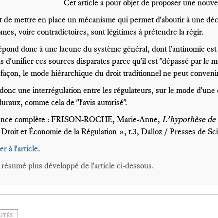
Cet article a pour objet de proposer une nouvell
git de mettre en place un mécanisme qui permet d'aboutir à une déci
mes, voire contradictoires, sont légitimes à prétendre la régir.
épond donc à une lacune du système général, dont l'antinomie est u
 d'unifier ces sources disparates parce qu'il est "dépassé par le 
açon, le mode hiérarchique du droit traditionnel ne peut conveni
t donc une interrégulation entre les régulateurs, sur le mode d'
uraux, comme cela de "l'avis autorisé".
ence complète : FRISON-ROCHE, Marie-Anne,
L’hypothèse de l
« Droit et Économie de la Régulation », t.3, Dalloz / Presses de S
r à l'article
.
e résumé plus développé de l'article ci-dessous.
ITÉS